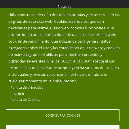
Noticias
Eventos
Utilizamos una selección de cookies propias y de terceros en las
Corporación Municipal
páginas de este sitio web: Cookies esenciales, que son
Teléfonos de interés
necesarias para utilizar el sitio web; cookies funcionales, que
proporcionan una mejor facilidad de uso al utilizar el sitio web;
INICIAR SESIÓN
cookies de rendimiento, que utilizamos para generar datos
MAPA WEB
agregados sobre el uso y las estadísticas del sitio web; y cookies
de marketing, que se utilizan para mostrar contenido y
publicidad relevantes. Si elige "ACEPTAR TODO", acepta el uso
de todas las cookies. Puede aceptar y rechazar tipos de cookies
individuales y revocar su consentimiento para el futuro en
cualquier momento en "Configuración".
Política de privacidad
Imprimir
Politica de Cookies
CONFIGURAR COOKIES
Aviso Legal
Política de privacidad
Política de Cookies