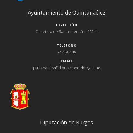
de Bureba · Barrio de Díaz Ruiz · Navas de Bureba · Soto de
Bureba · Zuñeda · Cameno de Bureba
Ayuntamiento de Quintanaélez
DIRECCIÓN
Carretera de Santander s/n - 09244
TELÉFONO
947595148
EMAIL
quintanaelez@diputaciondeburgos.net
Diputación de Burgos